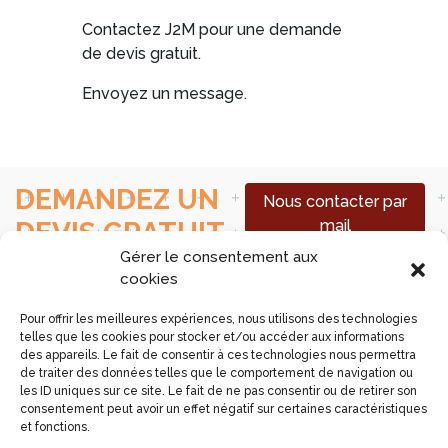
Contactez J2M pour une demande
de devis gratuit.
Envoyez un message.
DEMANDEZ UN
Nous contacter par
DEVIS GRATUIT
mail
Gérer le consentement aux
Nous appeler
cookies
Pour offrir les meilleures expériences, nous utilisons des technologies
J2M Mateos - Plombier Chauffagiste à Beaune / 49 Rue Pasteur - 21200
telles que les cookies pour stocker et/ou accéder aux informations
Beaune /
Mentions légales
/
Politique de confidentialité
/ Secteur
des appareils. Le fait de consentir à ces technologies nous permettra
de traiter des données telles que le comportement de navigation ou
Nous intervenons à proximité de
Beaune
Bligny-sur-Ouche
Chagny
les ID uniques sur ce site. Le fait de ne pas consentir ou de retirer son
Demigny
Dijon
Gevrey-Chambertin
Meursault
Nuits-Saint-Georges
consentement peut avoir un effet négatif sur certaines caractéristiques
Saint-Loup-Géanges
Santenay
Savigny-lès-Beaune
Seurre
et fonctions.
Voici également quelques unes de nos interventions